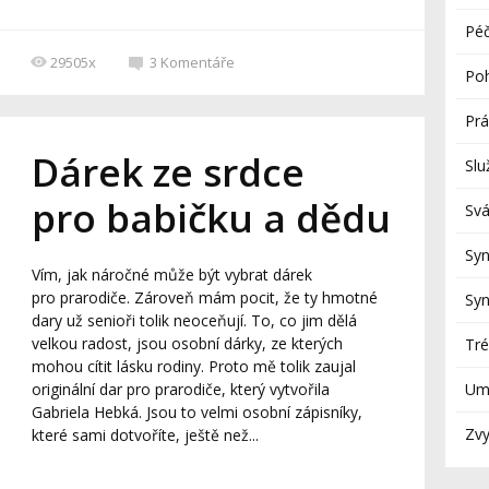
Péč
29505x
3
Komentáře
Po
Prá
Dárek ze srdce
Slu
pro babičku a dědu
Svá
Sy
Vím, jak náročné může být vybrat dárek
pro prarodiče. Zároveň mám pocit, že ty hmotné
Sy
dary už senioři tolik neoceňují. To, co jim dělá
velkou radost, jsou osobní dárky, ze kterých
Tré
mohou cítit lásku rodiny. Proto mě tolik zaujal
originální dar pro prarodiče, který vytvořila
Umí
Gabriela Hebká. Jsou to velmi osobní zápisníky,
Zv
které sami dotvoříte, ještě než...