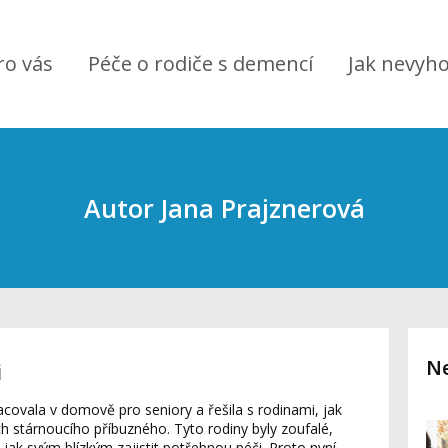
ro vás
Péče o rodiče s demencí
Jak nevyho
Autor Jana Prajznerová
Ne
i
acovala v domově pro seniory a řešila s rodinami, jak
ch stárnoucího příbuzného. Tyto rodiny byly zoufalé,
 jak svým blízkým zajistit potřebnou péči. Proto nyní