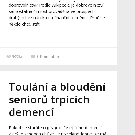
dobrovolnictví? Podle Wikipedie je dobrovolnictví
samostatná činnost prováděná ve prospěch
druhých bez nároku na finanční odměnu. Proč se
někdo chce stát...
9333x
0
Komentářů
Toulání a bloudění
seniorů trpících
demencí
Pokud se staráte o (pra)rodiče trpícího demencí,
který je schopen chůze, je pravděpodobné, že má