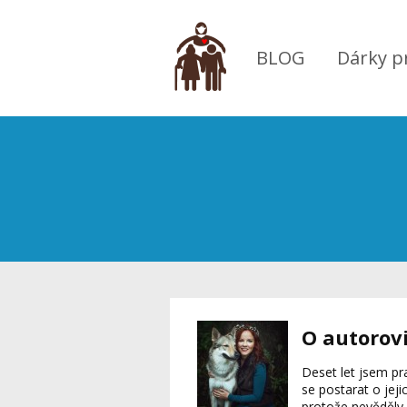
BLOG
Dárky p
O autorov
Deset let jsem pr
se postarat o jeji
protože nevěděly,