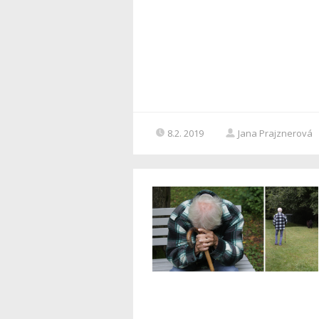
8.2. 2019
Jana Prajznerová