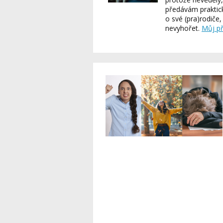
předávám praktick
o své (pra)rodiče
nevyhořet.
Můj př