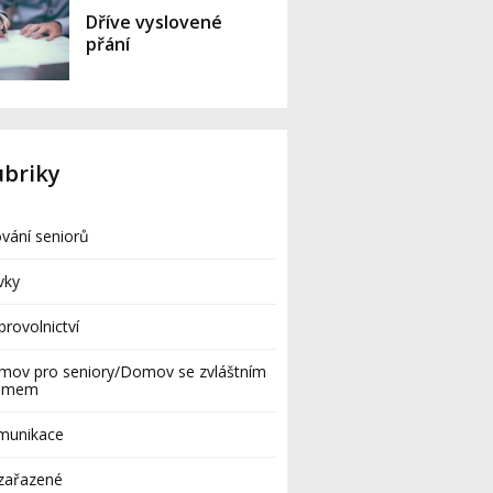
Dříve vyslovené
přání
ubriky
vání seniorů
vky
rovolnictví
mov pro seniory/Domov se zvláštním
žimem
munikace
zařazené