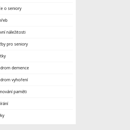
e o seniory
hřeb
vní náležitosti
žby pro seniory
tky
ndrom demence
ndrom vyhoření
nování paměti
rání
yky