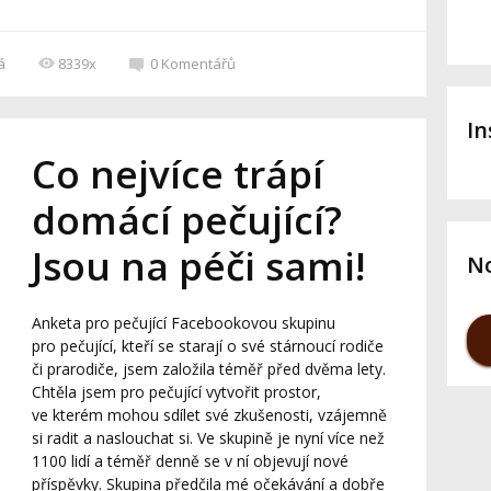
á
8339x
0
Komentářů
I
Co nejvíce trápí
domácí pečující?
Jsou na péči sami!
No
Anketa pro pečující Facebookovou skupinu
pro pečující, kteří se starají o své stárnoucí rodiče
či prarodiče, jsem založila téměř před dvěma lety.
Chtěla jsem pro pečující vytvořit prostor,
ve kterém mohou sdílet své zkušenosti, vzájemně
si radit a naslouchat si. Ve skupině je nyní více než
1100 lidí a téměř denně se v ní objevují nové
příspěvky. Skupina předčila mé očekávání a dobře