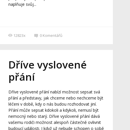
naplňuje svůj...
12823x
0
Komentářů
Dříve vyslovené
přání
Dříve vyslovené přání nabízí možnost sepsat svá
přání a představy, jak chceme nebo nechceme být
léčeni v době, kdy o nás budou rozhodovat jiní.
Přání může sepsat kdokoli a kdykoli, nemusí být
nemocný nebo starý. Dříve vyslovené přání dává
vašemu rodiči možnost alespoň částečně ovlivnit
budoucí události. I když už nebude schopen o sobě