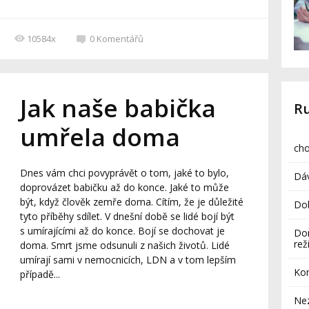
10584x
0
Komentářů
Jak naše babička
R
umřela doma
cho
Dnes vám chci povyprávět o tom, jaké to bylo,
Dá
doprovázet babičku až do konce. Jaké to může
být, když člověk zemře doma. Cítím, že je důležité
Dob
tyto příběhy sdílet. V dnešní době se lidé bojí být
s umírajícími až do konce. Bojí se dochovat je
Do
re
doma. Smrt jsme odsunuli z našich životů. Lidé
umírají sami v nemocnicích, LDN a v tom lepším
Ko
případě...
Ne