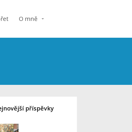
řet
O mně
jnovější příspěvky