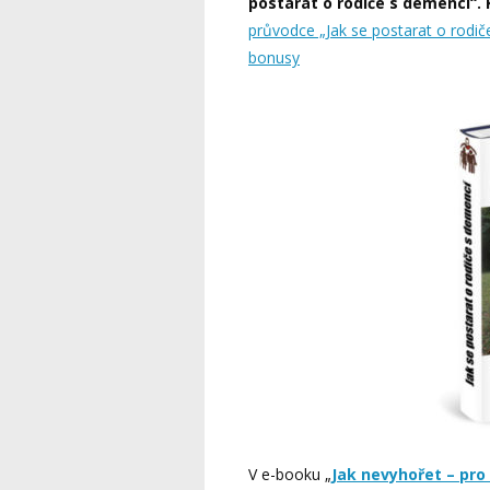
postarat o rodiče s demencí“.
průvodce „Jak se postarat o rodi
bonusy
V e-booku „
Jak nevyhořet – pro