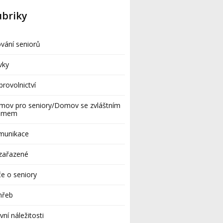
ubriky
vání seniorů
vky
rovolnictví
mov pro seniory/Domov se zvláštním
žimem
munikace
zařazené
e o seniory
hřeb
vní náležitosti