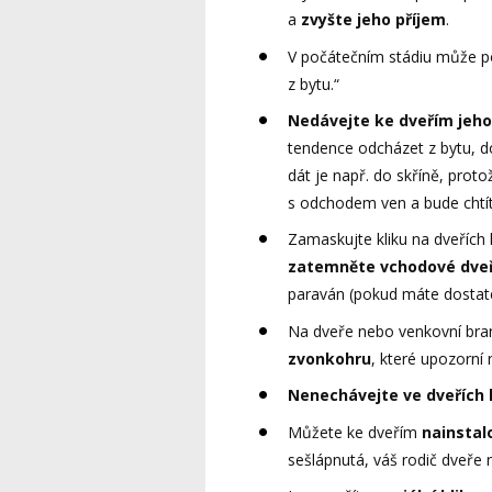
a
zvyšte jeho příjem
.
V počátečním stádiu může p
z bytu.“
Nedávejte ke dveřím jeho
tendence odcházet z bytu, d
dát je např. do skříně, proto
s odchodem ven a bude chtít 
Zamaskujte kliku na dveřích 
zatemněte vchodové dveře
paraván (pokud máte dostate
Na dveře nebo venkovní br
zvonkohru
, které upozorní 
Nenechávejte ve dveřích 
Můžete ke dveřím
nainstal
sešlápnutá, váš rodič dveře 