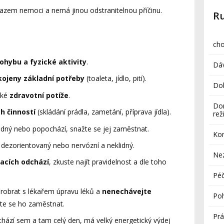
razem nemoci a nemá jinou odstranitelnou příčinu.
R
cho
pohybu a fyzické aktivity
.
Dá
ojeny základní potřeby
(toaleta, jídlo, pití).
Dob
aké
zdravotní potíže
.
Do
h činností
(skládání prádla, zametání, příprava jídla).
re
klidný nebo popochází, snažte se jej zaměstnat.
Ko
í dezorientovaný nebo nervózní a neklidný.
Ne
uacích odchází
, zkuste najít pravidelnost a dle toho
Péč
probrat s lékařem úpravu léků a
nenechávejte
Po
žte se ho zaměstnat.
Prá
chází sem a tam celý den, má velký energetický výdej