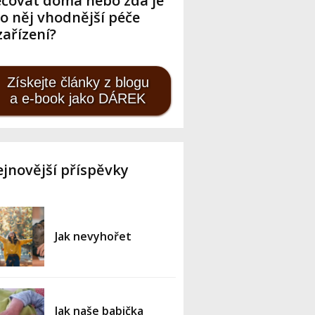
čovat doma nebo zda je
o něj vhodnější péče
zařízení?
Získejte články z blogu
a e-book jako DÁREK
jnovější příspěvky
Jak nevyhořet
Jak naše babička