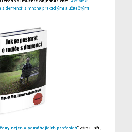
 Kterého si můžete objednat zde:
Komplexní
če s demencí“ s mnoha praktickými a užitečnými
 ženy nejen v pomáhajících profesích
“ vám ukážu,