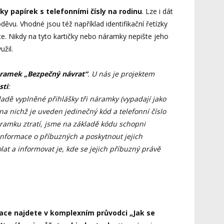
y papírek s telefonními čísly na rodinu
. Lze i dát
oděvu. Vhodné jsou též například identifikační řetízky
e. Nikdy na tyto kartičky nebo náramky nepište jeho
žil.
ramek „Bezpečný návrat“
. U nás je projektem
sti
:
adě vyplněné přihlášky tři náramky (vypadají jako
na nichž je uveden jedinečný kód a telefonní číslo
áramku ztratí, jsme na základě kódu schopni
informace o příbuzných a poskytnout jejich
olat a informovat je, kde se jejich příbuzný právě
mace
najdete v komplexním průvodci „Jak se