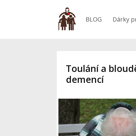
BLOG
Dárky p
Toulání a bloudě
demencí