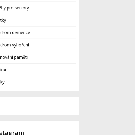
žby pro seniory
tky
ndrom demence
ndrom vyhoření
nování paměti
rání
yky
nstagram