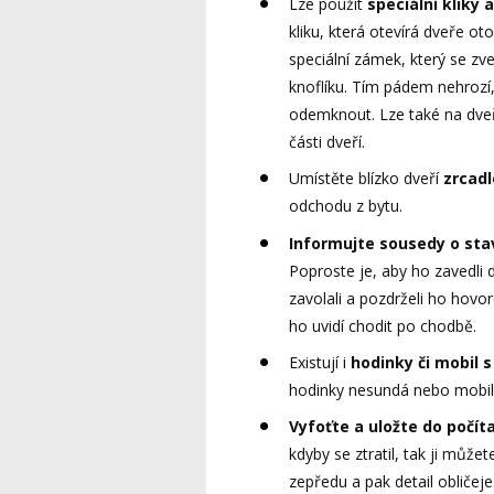
Lze použít
speciální kliky 
kliku, která otevírá dveře o
speciální zámek, který se z
knoflíku. Tím pádem nehrozí,
odemknout. Lze také na dveře
části dveří.
Umístěte blízko dveří
zrcadl
odchodu z bytu.
Informujte sousedy o sta
Poproste je, aby ho zavedli
zavolali a pozdrželi ho hov
ho uvidí chodit po chodbě.
Existují i
hodinky či mobil 
hodinky nesundá nebo mobi
Vyfoťte a uložte do počíta
kdyby se ztratil, tak ji můžet
zepředu a pak detail obličeje