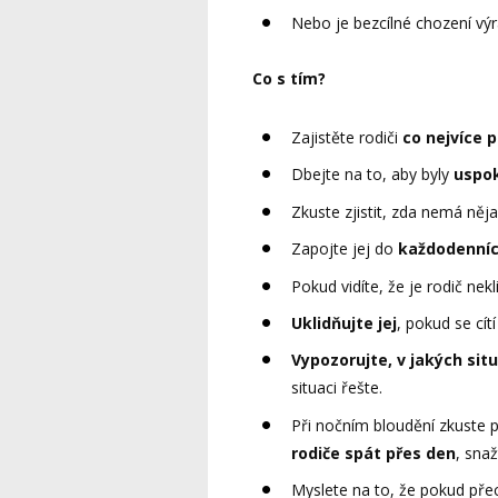
Nebo je bezcílné chození vý
Co s tím?
Zajistěte rodiči
co nejvíce 
Dbejte na to, aby byly
uspok
Zkuste zjistit, zda nemá něj
Zapojte jej do
každodenníc
Pokud vidíte, že je rodič ne
Uklidňujte jej
, pokud se cít
Vypozorujte, v jakých sit
situaci řešte.
Při nočním bloudění zkuste 
rodiče spát přes den
, sna
Myslete na to, že pokud pře