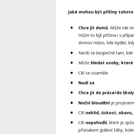
Jaké mohou být příčiny tohoto
Chce jít domů
. Může tak r
může to být příčina i v příp
domov místo, kde bydlel, kdy
Necítí se bezpečně tam, kde 
Může
hledat osoby, které 
Cítí se osaměle.
Nudí se
.
Chce jít do práce/do školy
Noční bloudění
je projeve
Cítí
neklid, úzkost, obavu,
Cítí
nepohodlí
, které je z
příznakem (pálení žáhy, bole