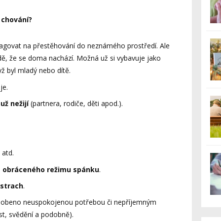
 chování?
eagovat na přestěhování do neznámého prostředí. Ale
adě, že se doma nachází. Možná už si vybavuje jako
ž byl mladý nebo dítě.
je.
už nežijí
(partnera, rodiče, děti apod.).
atd.
m
obráceného režimu spánku
.
 strach
.
působeno neuspokojenou potřebou či nepříjemným
st, svědění a podobně).