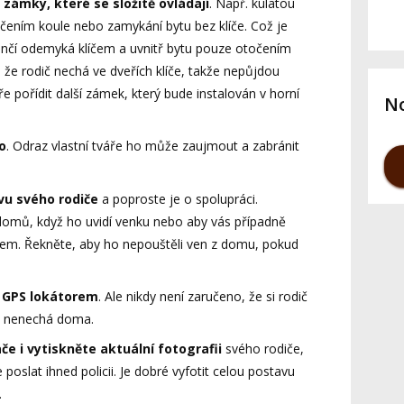
a zámky, které se složitě ovládají
. Např. kulatou
točením koule nebo zamykání bytu bez klíče. Což je
venčí odemyká klíčem a uvnitř bytu pouze otočením
 že rodič nechá ve dveřích klíče, takže nepůjdou
 pořídit další zámek, který bude instalován v horní
No
o
. Odraz vlastní tváře ho může zaujmout a zabránit
vu svého rodiče
a poproste je o spolupráci.
 domů, když ho uvidí venku nebo aby vás případně
orem. Řekněte, aby ho nepouštěli ven z domu, pokud
s GPS lokátorem
. Ale nikdy není zaručeno, že si rodič
l nenechá doma.
če i vytiskněte aktuální fotografii
svého rodiče,
e poslat ihned policii. Je dobré vyfotit celou postavu
.