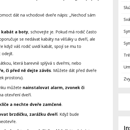
Slu
omoct dát na vchodové dveře nápis: „Nechoď sám
Svá
Sy
 kabát a boty
, schovejte je. Pokud má rodič často
oporučuje se nedávat kabáty na věšáky u dveří, ale
Sy
že když váš rodič uvidí kabát, spojí se mu to
odejít.
Tré
látkou, která barevně splývá s dveřmi, nebo
Umí
, či před ně dejte závěs
. Můžete dát před dveře
k prostoru).
Zv
anku můžete
nainstalovat alarm, zvonek či
na otevření dveří.
klíče a nechte dveře zamčené
.
ovat brzdičku, zarážku dveří
. Když bude
neotevře.
I