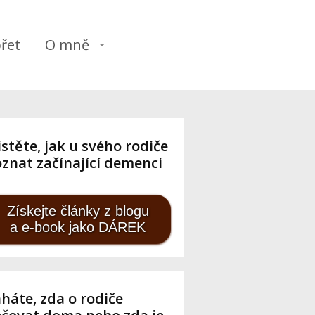
řet
O mně
istěte, jak u svého rodiče
znat začínající demenci
Získejte články z blogu
a e-book jako DÁREK
háte, zda o rodiče