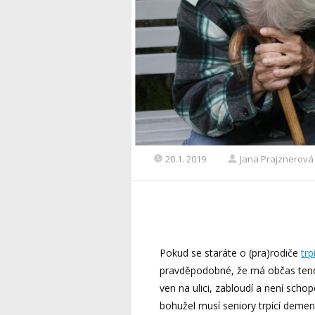
20.1. 2019
Jana Prajznerová
Pokud se staráte o (pra)rodiče
tr
pravděpodobné, že má občas ten
ven na ulici, zabloudí a není scho
bohužel musí seniory trpící demenc