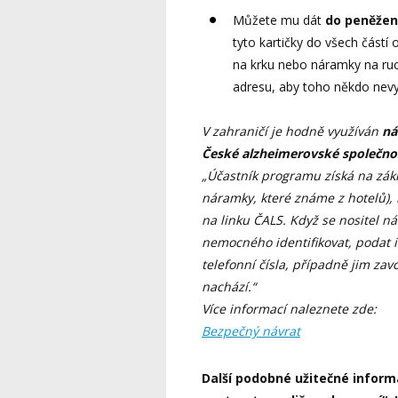
Můžete mu dát
do peněženk
tyto kartičky do všech částí 
na krku nebo náramky na ruc
adresu, aby toho někdo nevyu
V zahraničí je hodně využíván
ná
České alzheimerovské společno
„Účastník programu získá na zákl
náramky, které známe z hotelů), 
na linku ČALS. Když se nositel n
nemocného identifikovat, podat 
telefonní čísla, případně jim zav
nachází.“
Více informací naleznete zde:
Bezpečný návrat
Další podobné užitečné infor