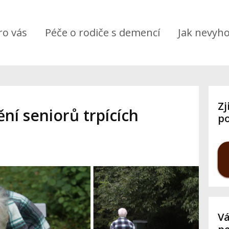
ro vás
Péče o rodiče s demencí
Jak nevyho
Zj
ní seniorů trpících
po
Vá