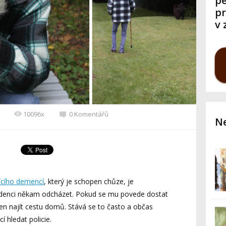
pe
pr
v 
10096x
0 Komentářů
Ne
pícího demencí
, který je schopen chůze, je
denci někam odcházet. Pokud se mu povede dostat
pen najít cestu domů. Stává se to často a občas
í hledat policie.