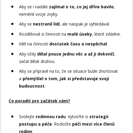
Aby se i nadále
zajímal o to, co jej dříve bavilo
,
neměnil svoje zvyky.
Aby se
nestranil lidí
, ale naopak je vyhledával.
Rozděloval si činnosti na
malé úseky
, které zvládne.
Měl na činnosti
dostatek času a nespěchal
.
Aby vždy
dělal pouze jednu věc a až ji dokončí
,
začal dělat druhou.
Aby se připravil na to, že se situace bude zhoršovat
a
přemýšlel o tom, jak si představuje svoji
budoucnost
.
Co poradit pro začátek vám?
Svolejte
rodinnou radu
. Vytvořte si
strategii
postupu a péče
. Rozložte
péči mezi více členů
rodiny
.