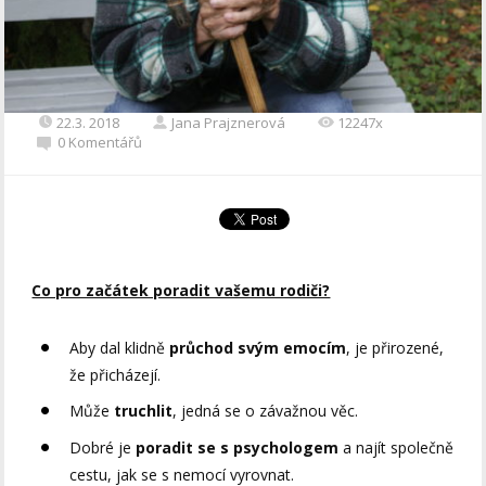
22.3. 2018
Jana Prajznerová
12247x
0 Komentářů
Co pro začátek poradit vašemu rodiči?
Aby dal klidně
průchod svým emocím
, je přirozené,
že přicházejí.
Může
truchlit
, jedná se o závažnou věc.
Dobré je
poradit se s psychologem
a najít společně
cestu, jak se s nemocí vyrovnat.