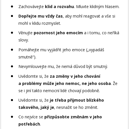
Zachovávejte
klid a rozvahu
. Mluvte klidným hlasem.
Dopřejte mu vždy čas
, aby mohl reagovat a vše si
mohl v klidu rozmyslet.
Věnujte
pozornost jeho emocím
a i tomu, co neříká
slovy.
Pomáhejte mu vyjádřit jeho emoce („vypadáš
smutně“).
Nevymlouvejte mu, že nemá důvod být smutný.
Uvědomte si, že
za změny v jeho chování
a problémy může jeho nemoc, ne jeho osoba
. Že
se i jiní takto nemocní lidé chovají podobně.
Uvědomte si, že
je třeba přijmout blízkého
takového, jaký je
, nesnažit se ho změnit.
Co nejvíce se
přizpůsobte změnám v jeho
potřebách
.