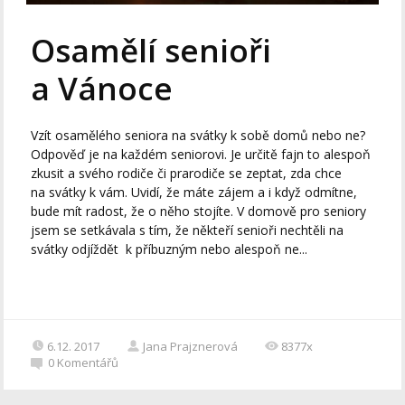
Osamělí senioři
a Vánoce
Vzít osamělého seniora na svátky k sobě domů nebo ne?
Odpověď je na každém seniorovi. Je určitě fajn to alespoň
zkusit a svého rodiče či prarodiče se zeptat, zda chce
na svátky k vám. Uvidí, že máte zájem a i když odmítne,
bude mít radost, že o něho stojíte. V domově pro seniory
jsem se setkávala s tím, že někteří senioři nechtěli na
svátky odjíždět k příbuzným nebo alespoň ne...
6.12. 2017
Jana Prajznerová
8377x
0
Komentářů